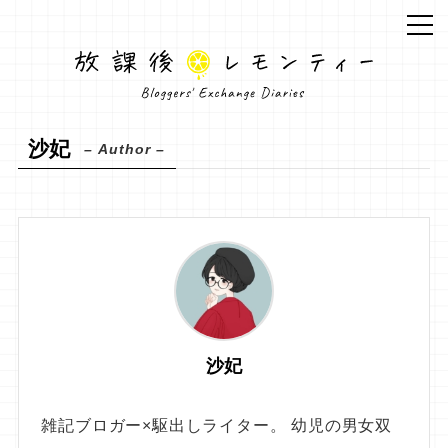
沙妃
– Author –
沙妃
雑記ブロガー×駆出しライター。 幼児の男女双