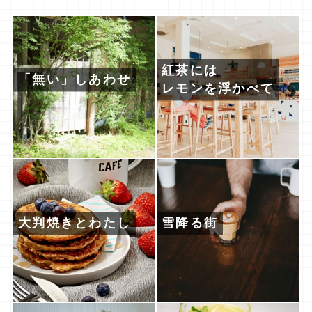
紅茶には
「無い」しあわせ
レモンを浮かべて
大判焼きとわたし
雪降る街