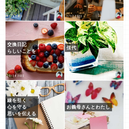
11/9 2023
1/17 2023
交換日記
佳代
らしいことを
10/24 2022
8/6 2022
線を引く
心を守る
お義母さんとわたし
思いを伝える